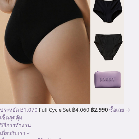
ประหยัด ฿1,070
Full Cycle Set
฿4,060
฿2,990
ซื้อเลย →
เซ็ตสุดคุ้ม
วิธีการทำงาน
เกี่ยวกับเรา