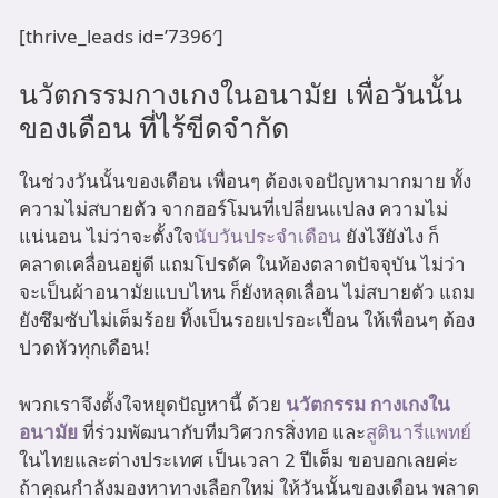
[thrive_leads id=’7396′]
นวัตกรรมกางเกงในอนามัย เพื่อวันนั้น
ของเดือน ที่ไร้ขีดจำกัด
ในช่วงวันนั้นของเดือน เพื่อนๆ ต้องเจอปัญหามากมาย ทั้ง
ความไม่สบายตัว จากฮอร์โมนที่เปลี่ยนเเปลง ความไม่
แน่นอน ไม่ว่าจะตั้งใจ
นับวันประจำเดือน
ยังไง๊ยังไง ก็
คลาดเคลื่อนอยู่ดี แถมโปรดัค ในท้องตลาดปัจจุบัน ไม่ว่า
จะเป็นผ้าอนามัยแบบไหน ก็ยังหลุดเลื่อน ไม่สบายตัว แถม
ยังซึมซับไม่เต็มร้อย ทิ้งเป็นรอยเปรอะเปื้อน ให้เพื่อนๆ ต้อง
ปวดหัวทุกเดือน!
พวกเราจึงตั้งใจหยุดปัญหานี้ ด้วย
นวัตกรรม กางเกงใน
อนามัย
ที่ร่วมพัฒนากับทีมวิศวกรสิ่งทอ และ
สูตินารีแพทย์
ในไทยและต่างประเทศ เป็นเวลา 2 ปีเต็ม ขอบอกเลยค่ะ
ถ้าคุณกำลังมองหาทางเลือกใหม่ ให้วันนั้นของเดือน พลาด