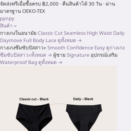
Skip
จัดส่งฟรีเมื่อซื้อครบ ฿2,000 · คืนสินค้าได้ 30 วัน · ผ่าน
to
มาตรฐาน OEKO-TEX
content
pynpy
สินค้า
กางเกงในอนามัย
Classic Cut
Seamless High Waist
Daily
Daymove
Full Body
Lace
ดูทั้งหมด →
กางเกงซึมซับปัสสาวะ
Smooth
Confidence
Easy
ดูกางเกง
ซึมซับปัสสาวะทั้งหมด →
ผู้ชาย
Signature
อุปกรณ์เสริม
Waterproof Bag
ดูทั้งหมด →