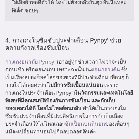
ใส่เสื้อผ้าพอดีตัวได้ โดยไม่ต้องกลัวก้นตุง อันนี้แหละ
ทีเด็ด ชอบๆ
4. กางเกงในซึมซับประจำเดือน Pynpy’ ช่วย
คลายกังวลเรื่องซึมเปื้อน
กางเกงอนามัย Pynpy’
เอาอยู่ทุกช่วงเวลา ไม่ว่าจะเป็น
ตอนเช้า หรือตอนนอน เพราะฉะนั้นใน
ตอนกลางคืน
ซึ่ง
เป็นเรื่องสยองช็อคโลกของช่วงที่มีประจำเดือน เพื่อนๆ ก็
วางใจได้เลยค่ะว่า
ไม่มีการซึมเปื้อนแน่นอน
เพราะ
กางเกงในประจำเดือน Pynpy’ มี
นวัตกรรมและเทคโนโลยี
พิเศษที่มีคุณสมบัติป้องกันการซึมเปื้อน และกักเก็บ
ของเหลวได้ดี โดยไม่ไหลย้อนกลับ
ทำให้เป็นกางเกงใน
ซึมซับประจำเดือนที่มีประสิทธิภาพในการกักเก็บเลือด
ประจำเดือนให้ไม่ไหลเลอะ
ซึมเปื้อนบนที่นอน
ของเพื่อนๆ
แม้จะเปลี่ยนท่านอนไปกี่ตลบตลอดคืนค่ะ