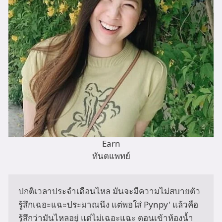
Earn
ทันตแพทย์
ปกติเวลาประจำเดือนไหล มันจะมีความไม่สบายตัว 
รู้สึกเฉอะแฉะประมาณนึง แต่พอใส่ Pynpy' แล้วคือ
รู้สึกว่ามันไหลอยู่ แต่ไม่เฉอะแฉะ ตอนเข้าห้องน้ำ