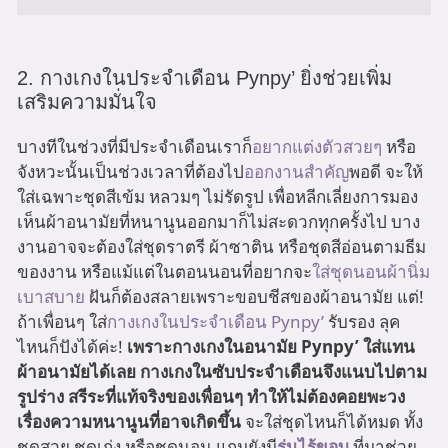
2. กางเกงในประจำเดือน Pynpy’ ยิ่งช่วยเพิ่ม
เสริมความมั่นใจ
บางทีในช่วงที่มีประจำเดือนเราก็
อยากแต่งตัวสวยๆ
หรือ
จังหวะนั้นเป็นช่วงเวลาที่ต้องไป
ออกงานสำคัญ
พอดี จะให้
ใส่เฉพาะชุดสีเข้ม หลวมๆ ไม่รัดรูป เพื่อหลีกเลี่ยงการมอง
เห็นผ้าอนามัยที่หนานูนออกมาก็ไม่สะดวกทุกครั้งไป บาง
งานอาจจะต้องใส่ชุดราตรี ผ้าซาติน หรือชุดสีอ่อนตามธีม
ของงาน หรือแม้แต่ในตอนนอนที่อยากจะ
ใส่ชุดนอนผ้านิ่ม
เบาสบาย
ฝันก็ต้องสลายเพราะขอบชีสของผ้าอนามัย แต่!
ถ้าเพื่อนๆ ใส่
กางเกงในประจำเดือน Pynpy’
รับรอง ลุค
ไหนก็ปังได้ค่ะ!
เพราะกางเกงในอนามัย Pynpy’ ใส่แทน
ผ้าอนามัยได้เลย กางเกงในซับประจำเดือนจึงแนบไปตาม
รูปร่าง สรีระที่แท้จริงของเพื่อนๆ ทำให้ไม่ต้องคอยพะวง
เรื่องความหนานูนที่อาจเกิดขึ้น
จะใส่ชุดไหนก็ได้หมด ทั้ง
ชุดสวย ชุดเก่ง หรือชุดนอน แถมยังมี
รุ่นไร้ขอบ
ที่มาช่วย