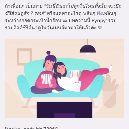
ถ้าเพื่อนๆ เป็นสาย
“วันนี้ฉันจะไม่ลุกไปไหนทั้งนั้น จะเปิด
ซีรีส์วนดูสัก 7 รอบ!”
หรือแค่หาอะไรดูเพลินๆ
ฟัง
เพลินๆ
ระหว่างกอดกระเป๋าน้ำร้อน 🛌 บทความนี้ Pynpy’ รวบ
รวมลิสต์ซีรีส์น่าดูในวันเมนส์มามาให้แล้วค่ะ 💜
[thrive_leads id=’7396′]