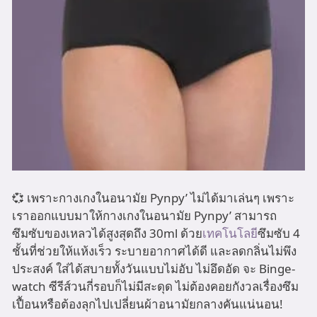
💞 เพราะกางเกงในอนามัย Pynpy’ ไม่ได้มาเล่นๆ เพราะ
เราออกแบบมาให้กางเกงในอนามัย Pynpy’ สามารถ
ซึมซับของเหลวได้สูงสุดถึง 30ml ด้วย
เทคโนโลยี
ซึมซับ 4
ชั้นที่ช่วยให้แห้งเร็ว ระบายอากาศได้ดี และลดกลิ่นไม่พึง
ประสงค์ ใส่ได้สบายทั้งวันแบบไม่อับ ไม่อึดอัด จะ Binge-
watch ซีรีส์วนกี่รอบก็ไม่มีสะดุด ไม่ต้องคอยกังวลเรื่องซึม
เปื้อนหรือต้องลุกไปเปลี่ยนผ้าอนามัยกลางคันแน่นอน!