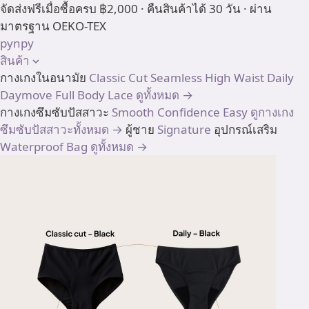
Skip
จัดส่งฟรีเมื่อซื้อครบ ฿2,000 · คืนสินค้าได้ 30 วัน · ผ่าน
to
มาตรฐาน OEKO-TEX
content
pynpy
สินค้า
กางเกงในอนามัย
Classic Cut
Seamless High Waist
Daily
Daymove
Full Body
Lace
ดูทั้งหมด →
กางเกงซึมซับปัสสาวะ
Smooth
Confidence
Easy
ดูกางเกง
ซึมซับปัสสาวะทั้งหมด →
ผู้ชาย
Signature
อุปกรณ์เสริม
Waterproof Bag
ดูทั้งหมด →