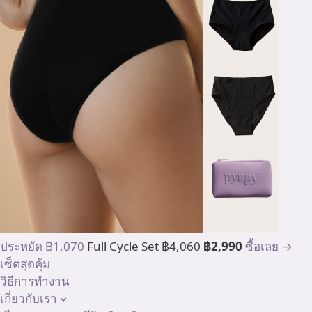
ประหยัด ฿1,070
Full Cycle Set
฿4,060
฿2,990
ซื้อเลย →
เซ็ตสุดคุ้ม
วิธีการทำงาน
เกี่ยวกับเรา