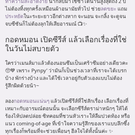
ทำความสะอาดง่าย
นำกลับมาใช้ซ้ำได้นานสูงสุดถึง 2 ปี
ไม่ต้องทิ้งทุกครั้งเหมือนผ้าอนามัยทั่วไป ช่วย
ลดขยะ
แถม
ประหยัด
ในะระยะยาวอีกต่างหาก จะนอน จะกลิ้ง จะดูจน
จบซีซันก็ไม่ต้องลุกให้เสียอารมณ์ 📺✨
กอดหมอน เปิดซีรีส์ แล้วเลือกเรื่องที่ใช่
ในวันไม่สบายตัว
ใครว่าเมนส์มาแล้วต้องนอนซึมเป็นเศร้าซึมอย่างเดียวคะ
🥺💙 เพราะ Pynpy’ ว่ามันก็เป็นช่วงเวลาที่เราจะได้เบรก
บ้าง พักร่างบ้าง และได้ใช้เวลาอยู่กับตัวเองแบบไม่ต้อง
รู้สึกผิดด้วยน้า~
ลอง
กอดหมอนแน่นๆ
แล้วเปิดซีรีส์ที่ใช่สักเรื่อง เลือกเรื่องที่
เหมาะกับอารมณ์ตอนนั้น จะเลือกซีรีส์ดราม่าหนักๆ ให้ได้
ร้องไห้ปลดปล่อย ซิทคอมที่ชวนหัวเราะให้ลืมปวดท้อง หรือ
แนว coming-of-age ที่เข้าใจความรู้สึกของเราแบบลึกซึ้ง
ทุกเรื่องก็พร้อมที่จะช่วยเพื่อนๆ ฮีลใจได้ทั้งนั้นค่ะ ✨