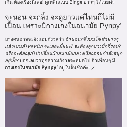
เกิน ต้องเรื่องนี้เลย! ดูเพลินแบบ Binge ยาวๆ ได้เลยค่ะ
จะนอน จะกลิ้ง จะดูยาวแค่ไหนก็ไม่มี
เปื้อน เพราะมีกางเกงในอนามัย Pynpy’
บางคนอาจจะยังแอบกังวลว่า
ถ้านอนกลิ้งบนโซฟายาวๆ
แล้วเมนส์ไหลหนัก จะเลอะมั้ยนะ? จะต้องลุกมาเช็กกี่รอบ?
หรือจะต้องลุกไปเปลี่ยนผ้าอนามัยกลางเรื่องตอนกำลังสนุก
อยู่มั้ย?
บอกเลยว่าทุกความกังวลจะหมดไป ถ้าเพื่อนๆ มี
กางเกงในอนามัย Pynpy’
อยู่ในลิ้นชักค่ะ! 🪄