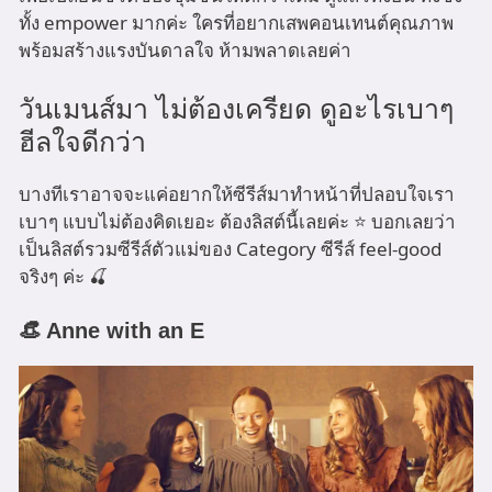
ทั้ง empower มากค่ะ ใครที่อยากเสพคอนเทนต์คุณภาพ
พร้อมสร้างแรงบันดาลใจ ห้ามพลาดเลยค่า
วันเมนส์มา ไม่ต้องเครียด ดูอะไรเบาๆ
ฮีลใจดีกว่า
บางทีเราอาจจะแค่อยากให้ซีรีส์มาทำหน้าที่ปลอบใจเรา
เบาๆ แบบไม่ต้องคิดเยอะ ต้องลิสต์นี้เลยค่ะ ⭐️ บอกเลยว่า
เป็นลิสต์รวมซีรีส์ตัวแม่ของ Category ซีรีส์ feel-good
จริงๆ ค่ะ 🍒
👒 Anne with an E