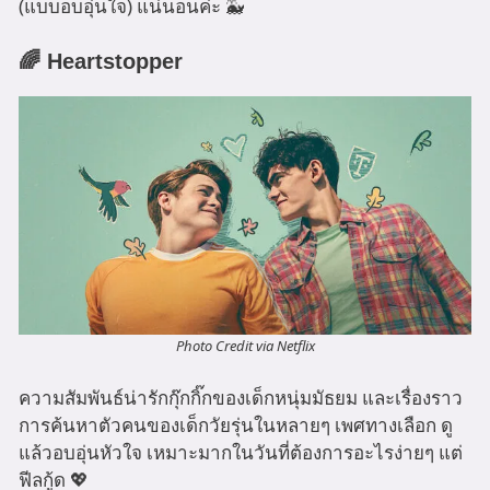
(แบบอบอุ่นใจ) แน่นอนค่ะ 🐳
🌈 Heartstopper
Photo Credit via Netflix
ความสัมพันธ์น่ารักกุ๊กกิ๊กของเด็กหนุ่มมัธยม และเรื่องราว
การค้นหาตัวคนของเด็กวัยรุ่นในหลายๆ เพศทางเลือก ดู
แล้วอบอุ่นหัวใจ เหมาะมากในวันที่ต้องการอะไรง่ายๆ แต่
ฟีลกู้ด 💖