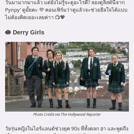
วันมามากมาแล้ว แต่ยังไม่รู้จะดูอะไรดี? ลองดูลิสต์นี้จาก
Pynpy’ ดูมั้ยคะ 💜 คอนเฟิร์มว่าดูแล้วจะช่วยฮีลใจได้แบบ
ไม่ต้องคิดเยอะเลยค่าา 📺💖
🪷 Derry Girls
Photo Credit via
The Hollywood Reporter
วัยรุ่นหญิงในไอร์แลนด์ช่วงยุค 90s ที่ทั้งตลก ฮา และพูดถึง