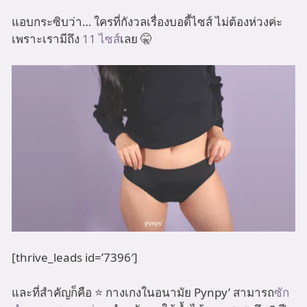
แอบกระซิบว่า… ใครที่กังวลเรื่องบอดี้ไซส์ ไม่ต้องห่วงค่ะ
เพราะเรามีถึง
11 ไซส์
เลย 🤫
[thrive_leads id=’7396′]
และที่สำคัญก็คือ ⭐️ กางเกงในอนามัย Pynpy’ สามารถ
ซัก