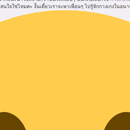
สนใจใช่ไหมคะ งั้นเดี๋ยวเราจะพาเพื่อนๆ ไปรู้จักกางเกงในอนามั