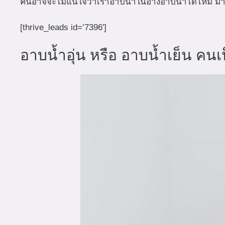
คนอาจจะไม่แน่ใจว่าเราอาบน้ำในอ่างอาบน้ำได้ไหม มาค่
[thrive_leads id=’7396′]
อาบน้ำอุ่น หรือ อาบน้ำเย็น คน