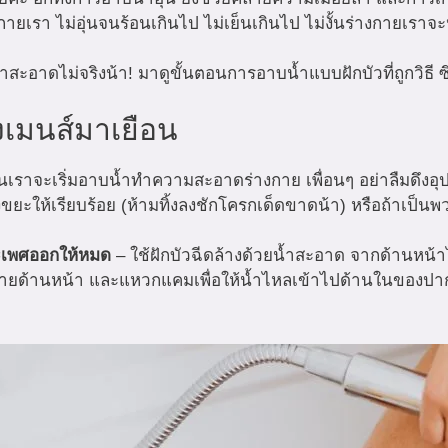
งกายเรา ไม่อุ่นจนร้อนเกินไป ไม่เย็นเกินไป ไม่งั้นร่างกายเรา
ือว่าสะอาดไม่จริงน้า! มาดูขั้นตอนการอาบน้ำแบบฝักบัวที่ถูกวิธี 
องเมนส์มาเยือน
อนเราจะเริ่มอาบน้ำทำความสะอาดร่างกาย เพื่อนๆ อย่าลืมดึงอุ
งขยะให้เรียบร้อย (ห้ามทิ้งลงชักโครกเด็ดขาดน้า) หรือถ้าเป็
ยวะเพศออกให้หมด
– ใช้ฝักบัวฉีดล้างด้วยน้ำสะอาด จากด้านหน้าไปด
่างกายด้านหน้า และแหวกแคมเพื่อให้น้ำไหลเข้าไปด้านในของปา