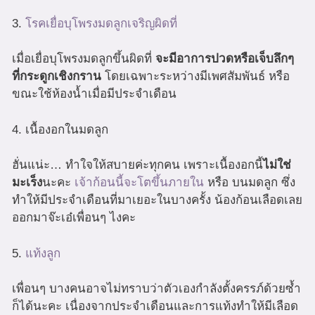
3.
โรคเยื่อบุโพรงมดลูกเจริญผิดที่
เมื่อเยื่อบุโพรงมดลูกขึ้นผิดที่
จะมีอาการปวดหรือเจ็บลึกๆ
ที่กระดูกเชิงกราน
โดยเฉพาะระหว่างมีเพศสัมพันธ์ หรือ
ขณะใช้ห้องน้ำเมื่อมีประจำเดือน
4. เนื้องอกในมดลูก
ฮั่นแน่ะ… ทำใจให้สบายค่ะทุกคน เพราะเนื้องอกนี้
ไม่ใช่
มะเร็ง
นะคะ
เจ้าก้อนนี้จะโตขึ้นภายใน
หรือ บนมดลูก ซึ่ง
ทำให้มีประจำเดือนที่มาเยอะในบางครั้ง น้องก้อนเลือดเลย
ออกมาจ๊ะเอ๋เพื่อนๆ ไงคะ
5.
แท้งลูก
เพื่อนๆ บางคนอาจไม่ทราบว่าตัวเองกำลังตั้งครรภ์ด้วยซ้ำ
ก็ได้นะคะ เนื่องจากประจำเดือนและการแท้งทำให้มีเลือด