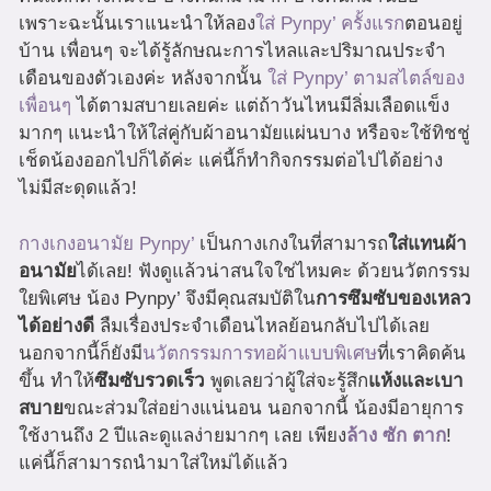
เพราะฉะนั้นเราแนะนำให้ลอง
ใส่ Pynpy’ ครั้งแรก
ตอนอยู่
บ้าน เพื่อนๆ จะได้รู้ลักษณะการไหลและปริมาณประจำ
เดือนของตัวเองค่ะ หลังจากนั้น
ใส่ Pynpy’ ตามสไตล์ของ
เพื่อนๆ
ได้ตามสบายเลยค่ะ แต่ถ้าวันไหนมีลิ่มเลือดแข็ง
มากๆ แนะนำให้ใส่คู่กับผ้าอนามัยแผ่นบาง หรือจะใช้ทิชชู่
เช็ดน้องออกไปก็ได้ค่ะ แค่นี้ก็ทำกิจกรรมต่อไปได้อย่าง
ไม่มีสะดุดแล้ว!
กางเกงอนามัย Pynpy’
เป็นกางเกงในที่สามารถ
ใส่แทนผ้า
อนามัย
ได้เลย! ฟังดูแล้วน่าสนใจใช่ไหมคะ ด้วยนวัตกรรม
ใยพิเศษ น้อง Pynpy’ จึงมีคุณสมบัติใน
การซึมซับของเหลว
ได้อย่างดี
ลืมเรื่องประจำเดือนไหลย้อนกลับไปได้เลย
นอกจากนี้ก็ยังมี
นวัตกรรมการทอผ้าแบบพิเศษ
ที่เราคิดค้น
ขึ้น ทำให้
ซึมซับรวดเร็ว
พูดเลยว่าผู้ใส่จะรู้สึก
แห้งและเบา
สบาย
ขณะส่วมใส่อย่างแน่นอน นอกจากนี้ น้องมีอายุการ
ใช้งานถึง 2 ปีและดูแลง่ายมากๆ เลย เพียง
ล้าง ซัก ตาก
!
แค่นี้ก็สามารถนำมาใส่ใหม่ได้แล้ว