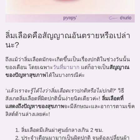
ลิ่มเลือดคือสัญญาณอันตรายหรือเปล่า
นะ?
ถึงแม้ว่าลิ่มเลือดมักจะเกิดขึ้นเป็นเรื่องปกติในช่วงวันนั้น
ของเดือน โดยเฉพาะ
วันที่มามาก
แต่ก็อาจเป็น
สัญญาณ
ของปัญหาสุขภาพ
ได้ในบางกรณีค่ะ
‘แล้วเราจะรู้ได้ไงว่าลิ่มเลือดเราปกติหรือไม่ปกติ?
’ วิธี
สังเกตลิ่มเลือดที่ผิดปกตินั้นง่ายนิดเดียวค่ะ!
ลิ่มเลือดที่
แสดงถึงปัญหาของสุขภาพ
จะมีลักษณะและอาการตามเช็ค
ลิสต์ด้านล่างเลยค่ะ!
ลิ่มเลือดมีเส้นผ่าศูนย์กลางเกิน 2 ซม.
ประจำเดือนมามากเป็นผิดปกติ จนต้องเปลี่ยนผ้า