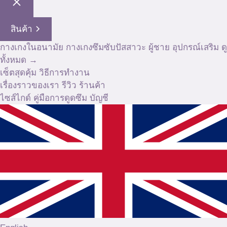
สินค้า
กางเกงในอนามัย
กางเกงซึมซับปัสสาวะ
ผู้ชาย
อุปกรณ์เสริม
ดู
ทั้งหมด →
เซ็ตสุดคุ้ม
วิธีการทำงาน
เรื่องราวของเรา
รีวิว
ร้านค้า
ไซส์ไกด์
คู่มือการดูดซึม
บัญชี