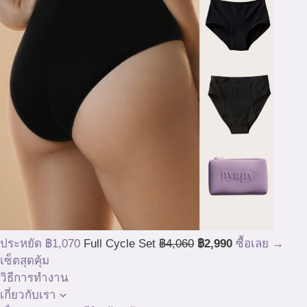
ประหยัด ฿1,070
Full Cycle Set
฿4,060
฿2,990
ซื้อเลย →
เซ็ตสุดคุ้ม
วิธีการทำงาน
เกี่ยวกับเรา