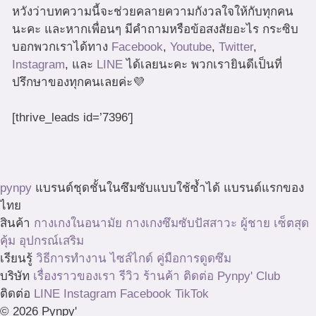
หวังว่าบทความนี้จะช่วยคลายความกังวลใจให้กับทุกคน
นะคะ และหากเพื่อนๆ มีคำถามหรือข้อสงสัยอะไร กระซิบ
บอกพวกเราได้ทาง
Facebook
,
Youtube
,
Twitter
,
Instagram
, และ
LINE
ได้เลยนะคะ พวกเรายินดีเป็นที่
ปรึกษาของทุกคนเลยค่ะ💜
[thrive_leads id=’7396′]
pynpy
แบรนด์ชุดชั้นในซึมซับแบบใช้ซ้ำได้ แบรนด์แรกของ
ไทย
สินค้า
กางเกงในอนามัย
กางเกงซึมซับปัสสาวะ
ผู้ชาย
เซ็ตสุด
คุ้ม
อุปกรณ์เสริม
เรียนรู้
วิธีการทำงาน
ไซส์ไกด์
คู่มือการดูดซึม
บริษัท
เรื่องราวของเรา
รีวิว
ร้านค้า
ติดต่อ
Pynpy' Club
ติดต่อ
LINE
Instagram
Facebook
TikTok
© 2026 Pynpy'