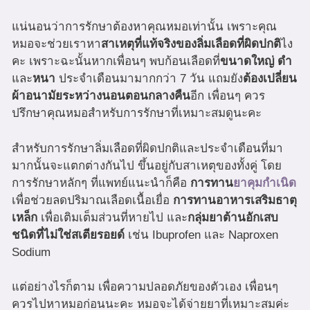
แน่นอนว่าการรักษาต้องหาคุณหมอเท่านั้น เพราะคุณ
หมอจะช่วยเราหา
สาเหตุที่แท้จริงของลิ่มเลือดที่ผิดปกติ
ไง
คะ เพราะฉะนั้นหากเพื่อนๆ พบก้อนเลือดที่
ขนาดใหญ่ ดำ
และ
หนา
ประจำเดือนมามากกว่า 7 วัน แถมยัง
ต้องเปลี่ยน
ผ้าอนามัยระหว่างนอนตอนกลางคืน
อีก เพื่อนๆ ควร
ปรึกษาคุณหมอสำหรับการรักษาที่เหมาะสมดูนะคะ
สำหรับการรักษาลิ่มเลือดที่ผิดปกติและประจำเดือนที่มา
มากนั้นจะแตกต่างกันไป ขึ้นอยู่กับสาเหตุของทั้งคู่ โดย
การรักษาหลักๆ ที่แพทย์แนะนำก็คือ
การทาน
ยาคุมกำเนิด
เพื่อช่วยลดปริมาณเลือดเนื้อเยื่อ
การทานอาหารเสริมธาตุ
เหล็ก
เพื่อเติมเต็มส่วนที่หายไป และ
กลุ่มยาต้านอักเสบ
ชนิดที่ไม่ใช่สเตียรอยด์
เช่น Ibuprofen และ Naproxen
Sodium
แต่อย่างไรก็ตาม เพื่อความปลอดภัยของตัวเอง เพื่อนๆ
ควรไปหาหมอก่อนนะคะ หมอจะได้จ่ายยาที่เหมาะสมค่ะ