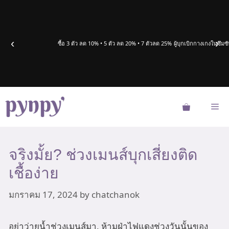
Skip
to
content
‹
›
ซื้อ 3 ตัว ลด 10% • 5 ตัว ลด 20% • 7 ตัวลด 25%
ผู้บุกเบิกกางเกงในซึ
Me
จริงมั้ย? ช่วงเมนส์บุกเสี่ยงติด
เชื้อง่าย
มกราคม 17, 2024
by
chatchanok
อย่าว่ายน้ำช่วงเมนส์มา, ห้ามฝ่าไฟแดงช่วงวันนั้นของ