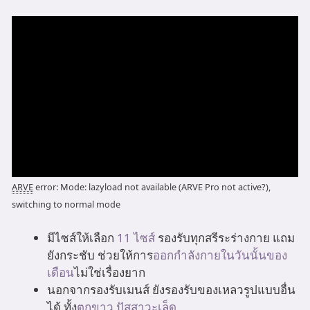
ARVE
error: Mode: lazyload not available (ARVE Pro not active?),
switching to normal mode
มีไซส์ให้เลือก
11 ไซส์
รองรับทุกสรีระร่างกาย แถม
ยังกระชับ ช่วยให้การ
ออกกำลังกายในวันนั้นของ
เดือน
ไม่ใช่เรื่องยาก
นอกจากรองรับเมนส์ ยังรองรับของเหลวรูปแบบอื่น
ได้ ทั้ง
ตกขาว
ปัสสาวะเล็ด