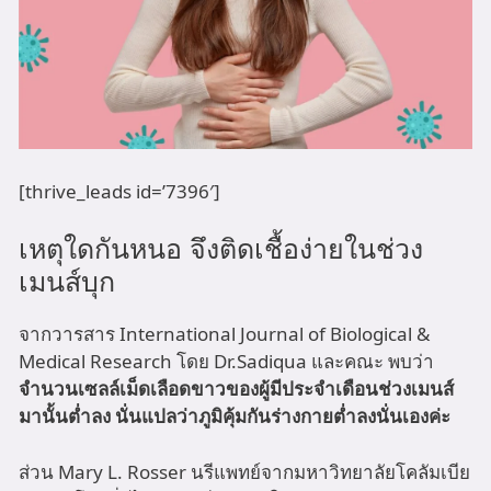
[thrive_leads id=’7396′]
เหตุใดกันหนอ จึงติดเชื้อง่ายในช่วง
เมนส์บุก
จากวารสาร International Journal of Biological &
Medical Research โดย Dr.Sadiqua และคณะ พบว่า
จำนวนเซลล์เม็ดเลือดขาวของผู้มีประจำเดือนช่วงเมนส์
มานั้นต่ำลง นั่นแปลว่าภูมิคุ้มกันร่างกายต่ำลงนั่นเองค่ะ
ส่วน Mary L. Rosser นรีแพทย์จากมหาวิทยาลัยโคลัมเบีย