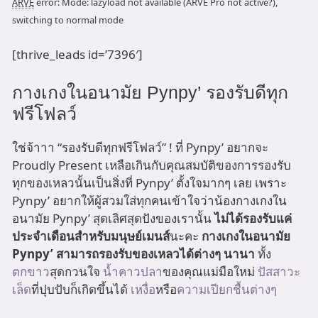
ARVE
error: Mode: lazyload not available (ARVE Pro not active?),
switching to normal mode
[thrive_leads id=’7396′]
กางเกงในอนามัย Pynpy’ รองรับดีทุก
ฟรีโฟลว์
ใช่จ้าาา “รองรับดีทุกฟรีโฟลว์” ! ที่ Pynpy’ อยากจะ
Proudly Present เหลือเกินกับคุณสมบัติของการรองรับ
ทุกของเหลวนั้นเป็นสิ่งที่ Pynpy’ ตั้งใจมากๆ เลย เพราะ
Pynpy’ อยากให้ผู้สวมใส่ทุกคนเข้าใจว่าน้องกางเกงใน
อนามัย Pynpy’ สุดเลิศสุดปังของเรานั้น
ไม่ได้รองรับแค่
ประจำเดือนสำหรับมนุษย์เมนส์
นะคะ
กางเกงในอนามัย
Pynpy’ สามารถรองรับของเหลวได้ต่างๆ นานา
ทั้ง
ตกขาว
สุดกวนใจ
น้ำคาวปลา
ของคุณแม่มือใหม่
ปัสสาวะ
เล็ด
ที่ปุบปับก็เกิดขึ้นได้
เหงื่อ
หรือ
ความเปียกชื้นต่างๆ