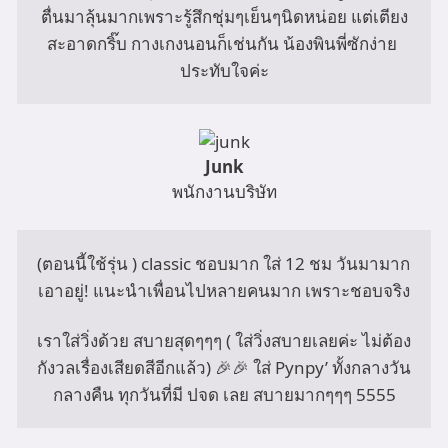
ตื่นมาลุ้นมากเพราะรู้สึกชุ่มๆเย็นๆนิดหน่อย แต่เตียง
สะอาดกริ๊บ กางเกงนอนก็เช่นกัน น้องพินพี่ซักง่าย 
ประทับใจค่ะ
Junk
พนักงานบริษัท
(ตอนนี้ใช้รุ่น ) classic ชอบมาก ใส่ 12 ชม วันมามาก 
เอาอยู่! แนะนำเพื่อนไปหลายคนมาก เพราะชอบจริง

เราใส่วิ่งด้วย สบายสุดๆๆๆ ( ใส่วิ่งสบายเลยค่ะ ไม่ต้อง
กังวลเรื่องเสียดสีอีกแล้ว) 🎉🎉 ใส่ Pynpy’ ทั้งกลางวัน 
กลางคืน ทุกวันที่มี ปจด เลย สบายมากๆๆๆ 5555