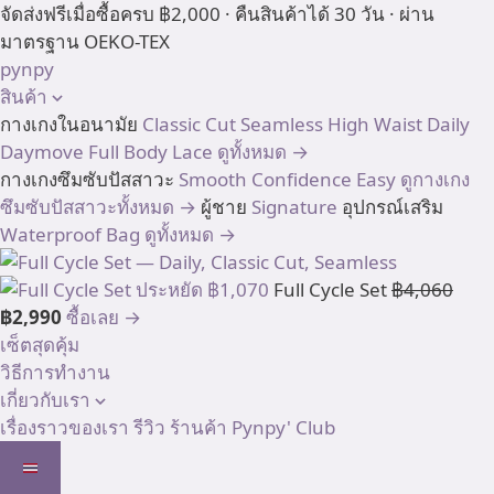
Skip
จัดส่งฟรีเมื่อซื้อครบ ฿2,000 · คืนสินค้าได้ 30 วัน · ผ่าน
to
มาตรฐาน OEKO-TEX
content
pynpy
สินค้า
กางเกงในอนามัย
Classic Cut
Seamless High Waist
Daily
Daymove
Full Body
Lace
ดูทั้งหมด →
กางเกงซึมซับปัสสาวะ
Smooth
Confidence
Easy
ดูกางเกง
ซึมซับปัสสาวะทั้งหมด →
ผู้ชาย
Signature
อุปกรณ์เสริม
Waterproof Bag
ดูทั้งหมด →
ประหยัด ฿1,070
Full Cycle Set
฿4,060
฿2,990
ซื้อเลย →
เซ็ตสุดคุ้ม
วิธีการทำงาน
เกี่ยวกับเรา
เรื่องราวของเรา
รีวิว
ร้านค้า
Pynpy' Club