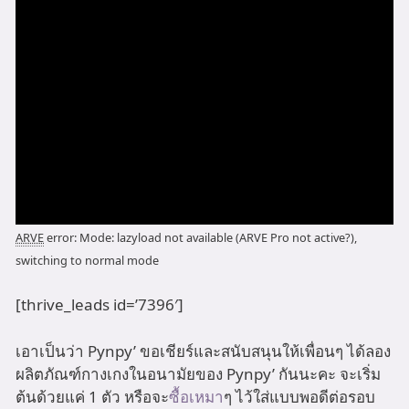
ARVE
error: Mode: lazyload not available (ARVE Pro not active?),
switching to normal mode
[thrive_leads id=’7396′]
เอาเป็นว่า Pynpy’ ขอเชียร์และสนับสนุนให้เพื่อนๆ ได้ลอง
ผลิตภัณฑ์กางเกงในอนามัยของ Pynpy’ กันนะคะ จะเริ่ม
ต้นด้วยแค่ 1 ตัว หรือจะ
ซื้อเหมา
ๆ ไว้ใส่แบบพอดีต่อรอบ