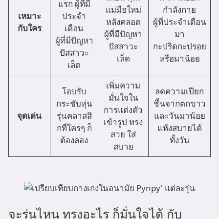
แรก ผู้ที่มี
แม่มือใหม่
กำลังกาย
เหมาะ
ประจำ
หลังคลอด
ผู้ที่ประจำเดือน
กับใคร
เดือน
ผู้ที่มีปัญหา
มา
ผู้ที่มีปัญหา
ปัสสาวะ
กะปริดกะปรอย
ปัสสาวะ
เล็ด
หรือมาน้อย
เล็ด
เพิ่มความ
โอบรับ
ลดความเปียก
มั่นใจใน
กระชับหุ่น
ชื้นจากตกขาว
การแต่งตัว
จุดเด่น
รุ่นคลาสสิ
และวันมาน้อย
เข้ารูป ทรง
กที่ใครๆ ก็
แห้งสบายได้
สวย ใส่
ต้องลอง
ทั้งวัน
สบาย
จะรุ่นไหน ทรงอะไร ก็มั่นใจได้ กับ