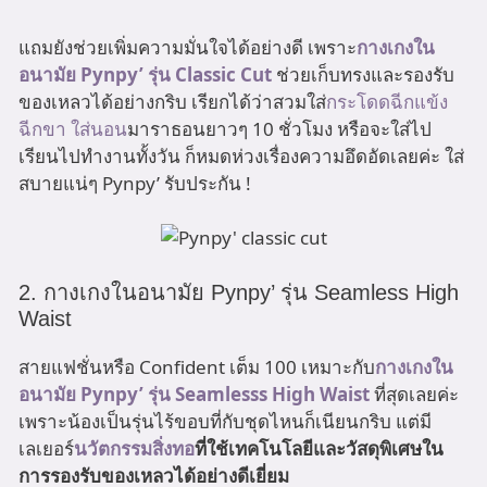
แถมยังช่วยเพิ่มความมั่นใจได้อย่างดี เพราะ
กางเกงใน
อนามัย Pynpy’ รุ่น Classic Cut
ช่วยเก็บทรงและรองรับ
ของเหลวได้อย่างกริบ เรียกได้ว่าสวมใส่
กระโดดฉีกแข้ง
ฉีกขา
ใส่นอน
มาราธอนยาวๆ 10 ชั่วโมง หรือจะใส่ไป
เรียนไปทำงานทั้งวัน ก็หมดห่วงเรื่องความอึดอัดเลยค่ะ ใส่
สบายแน่ๆ Pynpy’ รับประกัน !
2. กางเกงในอนามัย Pynpy’ รุ่น Seamless High
Waist
สายแฟชั่นหรือ Confident เต็ม 100 เหมาะกับ
กางเกงใน
อนามัย Pynpy’ รุ่น Seamlesss High Waist
ที่สุดเลยค่ะ
เพราะน้องเป็นรุ่นไร้ขอบที่กับชุดไหนก็เนียนกริบ แต่มี
เลเยอร์
นวัตกรรมสิ่งทอ
ที่ใช้เทคโนโลยีและวัสดุพิเศษใน
การรองรับของเหลวได้อย่างดีเยี่ยม