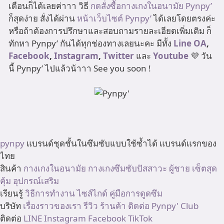
เดือนก็ได้เลยค่าาา วิธี
กดสั่งซื้อกางเกงในอนามัย Pynpy’
ก็สุดง่าย สั่งได้ผ่าน
หน้าเว็บไซต์ Pynpy’
ได้เลยโดยตรงค่ะ
หรือถ้าต้องการปรึกษาและสอบถามรายละเอียดเพิ่มเติม ก็
ทักหา Pynpy’ กันได้ทุกช่องทางเลยนะคะ มีทั้ง
Line OA
,
Facebook
,
Instagram
,
Twitter
และ
Youtube
💜 วัน
นี้ Pynpy’ ไปแล้วน้าาา See you soon !
pynpy
แบรนด์ชุดชั้นในซึมซับแบบใช้ซ้ำได้ แบรนด์แรกของ
ไทย
สินค้า
กางเกงในอนามัย
กางเกงซึมซับปัสสาวะ
ผู้ชาย
เซ็ตสุด
คุ้ม
อุปกรณ์เสริม
เรียนรู้
วิธีการทำงาน
ไซส์ไกด์
คู่มือการดูดซึม
บริษัท
เรื่องราวของเรา
รีวิว
ร้านค้า
ติดต่อ
Pynpy' Club
ติดต่อ
LINE
Instagram
Facebook
TikTok