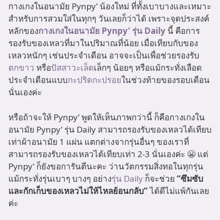
กางเกงในอนามัย Pynpy’ น้องใหม่ ที่ทั้งเบาบางและเหมาะ
สำหรับการสวมใส่ในทุกๆ วันเลยก็ว่าได้ เพราะจุดประสงค์
หลักของ
กางเกงในอนามัย Pynpy’ รุ่น Daily
นี้ คือการ
รองรับของเหลวที่มาในปริมาณที่น้อย เมื่อเทียบกับของ
เหลวหนักๆ เช่นประจำเดือน อาจจะเป็นเพื่อช่วยรองรับ
ตกขาว
หรือ
ปัสสาวะเล็ด
เล็กๆ น้อยๆ หรือแม้กระทั่งเลือด
ประจำเดือนแบบ
กะปริดกะปรอย
ในช่วงท้ายของรอบเดือน
นั่นเองค่ะ
หรือถ้าจะให้ Pynpy’ พูดให้เห็นภาพกว่านี้ ก็คือกางเกงใน
อนามัย Pynpy’ รุ่น Daily สามารถรองรับของเหลวได้เทียบ
เท่าผ้าอนามัย 1 แผ่น แตกต่างจากรุ่นอื่นๆ ของเราที่
สามารถรองรับของเหลวได้เทียบเท่า 2-3 นั่นเองค่ะ 😬 แต่
Pynpy’ ก็ยังขอการันตีนะคะ ว่านวัตกรรมสิ่งทอในทุกรุ่น
แม้กระทั่งรุ่นเบาๆ บางๆ อย่าง
รุ่น Daily
ก็จะช่วย
“ซึมซับ
และกักเก็บของเหลวไม่ให้ไหลย้อนกลับ”
ได้ดีไม่แพ้กันเลย
ค่ะ