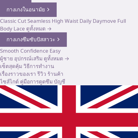
กางเกงในอนามัย
Classic Cut
Seamless High Waist
Daily
Daymove
Full
Body
Lace
ดูทั้งหมด →
กางเกงซึมซับปัสสาวะ
Smooth
Confidence
Easy
ผู้ชาย
อุปกรณ์เสริม
ดูทั้งหมด →
เซ็ตสุดคุ้ม
วิธีการทำงาน
เรื่องราวของเรา
รีวิว
ร้านค้า
ไซส์ไกด์
คู่มือการดูดซึม
บัญชี