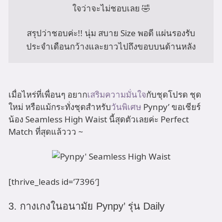
ใจว่าจะไม่ชอบเลย 🤣

สรุปว่าชอบค่ะ!! นุ่ม สบาย Size พอดี แผ่นรองรับ
ประจำเดือนกว้างและยาวไปถึงขอบบนด้านหลัง
เมื่อไหร่ที่เพื่อนๆ อยาก
เสริมความมั่นใจ
กับชุดโปรด ชุด
ใหม่ หรือแม้กระทั่งชุดสำหรับ
วันพิเศษ
Pynpy’ ขอเชียร์
น้อง Seamless High Waist นี้สุดตัวเลยค่ะ Perfect
Match ที่สุดแล้ววว ~
[thrive_leads id=’7396′]
3. กางเกงในอนามัย Pynpy’ รุ่น Daily