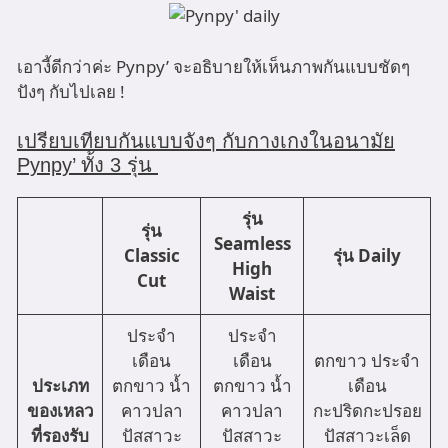
เอางี้ดีกว่าค่ะ Pynpy’ จะอธิบายให้เห็นภาพกันแบบชัดๆ
ปังๆ กับไปเลย !
เปรียบเทียบกันแบบจังๆ กับกางเกงในอนามัย
Pynpy’ ทั้ง 3 รุ่น
รุ่น
รุ่น
Seamless
Classic
รุ่น Daily
High
Cut
Waist
ประจำ
ประจำ
เดือน
เดือน
ตกขาว ประจำ
ประเภท
ตกขาว น้ำ
ตกขาว น้ำ
เดือน
ของเหลว
คาวปลา
คาวปลา
กะปริดกะปรอย
ที่รองรับ
ปัสสาวะ
ปัสสาวะ
ปัสสาวะเล็ด