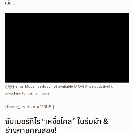
เล้ย…
ARVE
error: Mode: lazyload not available (ARVE Pro not active?),
switching to normal mode
[thrive_leads id=’7396′]
ซัมเมอร์ทีไร “เหงื่อไคล” ในร่มผ้า &
ร่างกายคูณสอง!