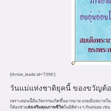
[thrive_leads id=’7396′]
วันแม่แห่งชาติยุคนี้ ของขวัญต้
เพราะตอนนี้มีนวัตกรรมเกิดขึ้นมากมาย แถมมีบทบาทในชีว
ก็ต้องช่วย
ส่งเสริมคุณภาพชีวิต
ในมิติต่าง ๆ กันหน่อย เ