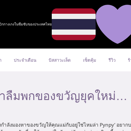
กเบิกกางเกงในซึมซับของประเทศไทย
า
ประจำเดือน
ปัสสาวะเล็ด
เซ็ตคุ้ม
รีวิว
ร
ย่าลืมพกของขวัญยุคใหม่…
ก็คงกำลังมองหาของขวัญให้คุณแม่กับอยู่ใช่ไหมล่า Pynpy’ อยากบอ