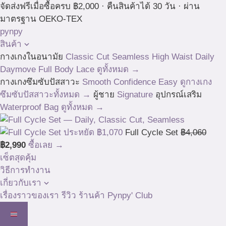
Skip
จัดส่งฟรีเมื่อซื้อครบ ฿2,000 · คืนสินค้าได้ 30 วัน · ผ่าน
to
มาตรฐาน OEKO-TEX
content
pynpy
สินค้า
กางเกงในอนามัย
Classic Cut
Seamless High Waist
Daily
Daymove
Full Body
Lace
ดูทั้งหมด →
กางเกงซึมซับปัสสาวะ
Smooth
Confidence
Easy
ดูกางเกง
ซึมซับปัสสาวะทั้งหมด →
ผู้ชาย
Signature
อุปกรณ์เสริม
Waterproof Bag
ดูทั้งหมด →
ประหยัด ฿1,070
Full Cycle Set
฿4,060
฿2,990
ซื้อเลย →
เซ็ตสุดคุ้ม
วิธีการทำงาน
เกี่ยวกับเรา
เรื่องราวของเรา
รีวิว
ร้านค้า
Pynpy' Club