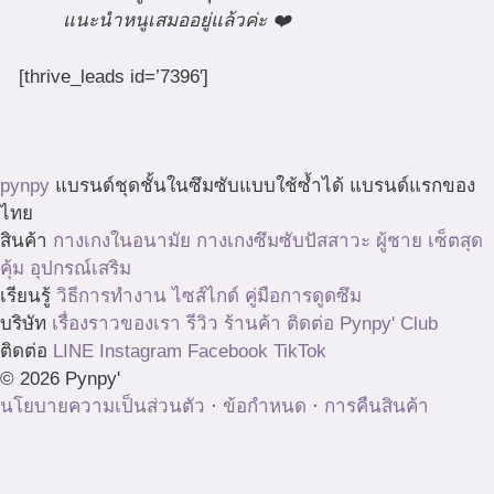
แนะนำหนูเสมออยู่แล้วค่ะ ❤️
[thrive_leads id=’7396′]
pynpy
แบรนด์ชุดชั้นในซึมซับแบบใช้ซ้ำได้ แบรนด์แรกของ
ไทย
สินค้า
กางเกงในอนามัย
กางเกงซึมซับปัสสาวะ
ผู้ชาย
เซ็ตสุด
คุ้ม
อุปกรณ์เสริม
เรียนรู้
วิธีการทำงาน
ไซส์ไกด์
คู่มือการดูดซึม
บริษัท
เรื่องราวของเรา
รีวิว
ร้านค้า
ติดต่อ
Pynpy' Club
ติดต่อ
LINE
Instagram
Facebook
TikTok
© 2026 Pynpy'
นโยบายความเป็นส่วนตัว
·
ข้อกำหนด
·
การคืนสินค้า