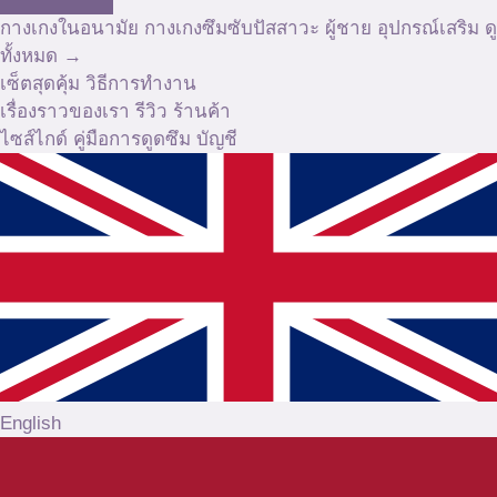
กางเกงในอนามัย
กางเกงซึมซับปัสสาวะ
ผู้ชาย
อุปกรณ์เสริม
ดู
ทั้งหมด →
เซ็ตสุดคุ้ม
วิธีการทำงาน
เรื่องราวของเรา
รีวิว
ร้านค้า
ไซส์ไกด์
คู่มือการดูดซึม
บัญชี
English