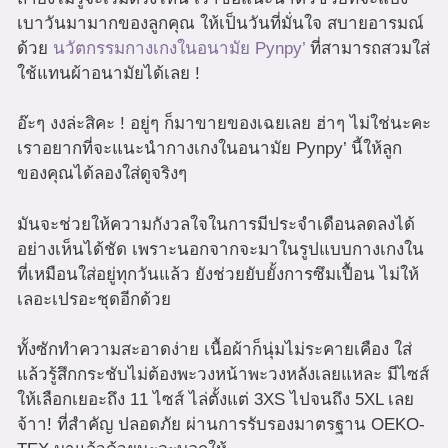
เบาวันมามากของลูกคุณ ให้เป็นวันที่มั่นใจ สบายอารมณ์
ด้วย
นวัตกรรมกางเกงในอนามัย Pynpy’
ที่สามารถสวมใส่
ใช้แทนผ้าอนามัยได้เลย !
อ๊ะๆ งงล่ะสิคะ ! อยู่ๆ ก็มาขายของเฉยเลย ฮ่าๆ ไม่ใช่นะคะ
เราอยากที่จะแนะนำกางเกงในอนามัย Pynpy’ นี้ให้ลูก
ของคุณได้ลองใส่ดูจริงๆ
มันจะช่วยให้ความกังวลใจในการมีประจำเดือนลดลงได้
อย่างเห็นได้ชัด เพราะนอกจากจะมาในรูปแบบกางเกงใน
ที่เหมือนใส่อยู่ทุกวันแล้ว ยังช่วยยับยั้งการซึมเปื้อน ไม่ให้
เลอะเปรอะชุดอีกด้วย
ทั้งซักทำความสะอาดง่าย เนื้อผ้าก็นุ่มไม่ระคายเคือง ใส่
แล้วรู้สึกกระชับไม่ต้องพะวงหน้าพะวงหลังเลยแหละ มีไซส์
ให้เลือกเยอะถึง 11 ไซส์ ไล่ตั้งแต่ 3XS ไปจนถึง 5XL เลย
จ้าา! ที่สำคัญ ปลอดภัย ผ่านการรับรองมาตรฐาน OEKO-