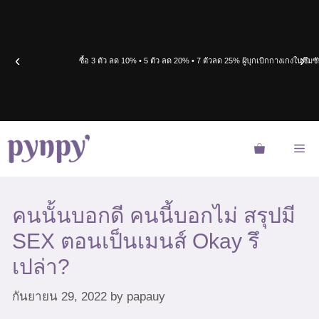
Skip
to
content
‹
›
ซื้อ 3 ตัว ลด 10% • 5 ตัว ลด 20% • 7 ตัวลด 25%
ผู้บุกเบิกกางเกงในซึ
Me
คนนั้นบอกดี คนนี้บอกไม่ สรุปมี
SEX ตอนเป็นเมนส์ Okay รึ
เปล่า?
กันยายน 29, 2022
by
papauy