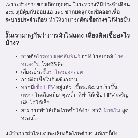
เพราะร่างกายของเกือบทุกคน ในระหว่างที่มีประจำเดือน
จะมี
ภูมิคุ้มกันอ่อนแอ
และ
ปากมดลูกจะเปิดออกเพื่อ
ระบายประจำเดือน
ทำให้สามารถ
ติดเชื้อต่างๆ ได้ง่าย
ขึ้น
งั้นเรามาดูกันว่าการฝ่าไฟแดง เสี่ยงติดเชื้ออะไร
บ้าง?
อาจติด
โรคทางเพศสัมพันธ์
อาทิ โรคเอดส์
โรค
หนองใน
โรคซิฟิลิส
เสี่ยงเป็น
เชื้อราในช่องคลอด
การติดเชื้อในอุ้งเชิงกราน
หากมี
เชื้อ HPV
อยู่แล้ว เชื้อจะพัฒนาเร็วขึ้น
เพราะในเลือดมีธาตุเหล็ก ที่ทำให้เชื้อ HPV เจริญ
เติบโตได้เร็ว
สามารถทำให้เกิดโรคซ้ำได้ง่าย อาทิ
โรคเริม
หูด
หงอนไก่
แม้ว่าการฝ่าไฟแดงจะเสี่ยงติดโรคต่างๆ แต่เราก็ยัง