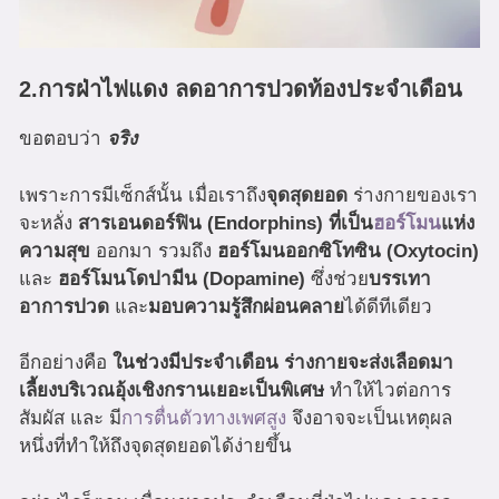
2.การฝ่าไฟแดง ลดอาการปวดท้องประจำเดือน
ขอตอบว่า
จริง
เพราะการมีเซ็กส์นั้น เมื่อเราถึง
จุดสุดยอด
ร่างกายของเรา
จะหลั่ง
สารเอนดอร์ฟิน (Endorphins) ที่เป็น
ฮอร์โมน
แห่ง
ความสุข
ออกมา รวมถึง
ฮอร์โมนออกซิโทซิน (Oxytocin)
และ
ฮอร์โมนโดปามีน (Dopamine)
ซึ่งช่วย
บรรเทา
อาการปวด
และ
มอบความรู้สึกผ่อนคลาย
ได้ดีทีเดียว
อีกอย่างคือ
ในช่วงมีประจำเดือน ร่างกายจะส่งเลือดมา
เลี้ยงบริเวณอุ้งเชิงกรานเยอะเป็นพิเศษ
ทำให้ไวต่อการ
สัมผัส และ มี
การตื่นตัวทางเพศสูง
จึงอาจจะเป็นเหตุผล
หนึ่งที่ทำให้ถึงจุดสุดยอดได้ง่ายขึ้น