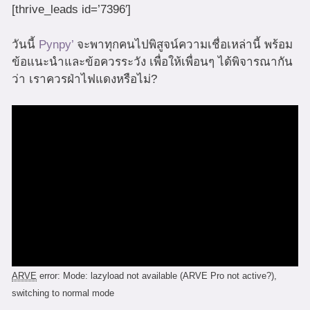
[thrive_leads id=’7396′]
วันนี้
Pynpy’
จะพาทุกคนไปพิสูจน์ความเชื่อเหล่านี้ พร้อม
ข้อแนะนำและข้อควรระวัง เพื่อให้เพื่อนๆ ได้พิจารณากัน
ว่า เราควรฝ่าไฟแดงหรือไม่?
ARVE
error: Mode: lazyload not available (ARVE Pro not active?),
switching to normal mode