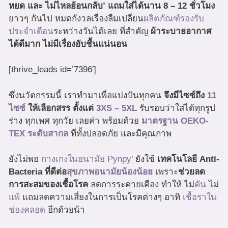
หยด และ ไม่ไหลย้อนกลับ’ แถมใส่ได้นาน 8 – 12 ชั่วโมง
ยาวๆ กันไป หมดกังวลเรื่องลืมเปลี่ยน
ผลิตภัณฑ์รองรับ
ประจำเดือน
ระหว่างวันได้เลย ที่สำคัญ
ผ้าระบายอากาศ
ได้ดีมาก ไม่มีเรื่องอับชื้นแน่นอน
[thrive_leads id=’7396′]
ซึ่งนวัตกรรมนี้ เราทำมาเพื่อแบ่งปันทุกคน
จึงมีไซซ์ถึง
11
ไซซ์
ให้เลือกสรร ตั้งแต่
3XS – 5XL
รับรอบว่าใส่ได้ทุกรูป
ร่าง ทุกเพศ ทุกวัย เลยค่า พร้อมด้วย
มาตรฐาน OEKO-
TEX ระดับสากล
ที่ทั้งปลอดภัย และมีคุณภาพ
ยังไม่พอ
กางเกงในอนามัย Pynpy’
ยังใช้
เทคโนโลยี Anti-
Bacteria
ที่ดีต่อ
สุขภาพอนามัยน้องน้อย
เพราะ
ช่วยลด
การสะสมของเชื้อโรค
ลดการระคายเคือง ทำให้ ไม่
คัน
ไม่
แพ้
แถมลดความเสี่ยงในการเป็นโรคต่างๆ อาทิ
เชื้อราใน
ช่องคลอด
อีกด้วยน้า