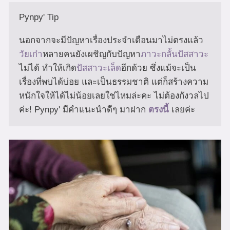
Pynpy' Tip

นอกจากจะมีปัญหาเรื่องประจำเดือนมาไม่ตรงแล้ว 
วัยเก๋า
หลายคนยังเผชิญกับปัญหา
ภาวะกลั้นปัสสาวะ
ไม่ได้ ทำให้เกิด
ปัสสาวะเล็ด
อีกด้วย ซึ่งแม้จะเป็น
เรื่องที่พบได้บ่อย และเป็นธรรมชาติ แต่ก็สร้างความ
หนักใจให้ได้ไม่น้อยเลยใช่ไหมล่ะคะ ไม่ต้องกังวลไป
ค่ะ! Pynpy' มีคำแนะนำดีๆ มาฝาก 
ตรงนี้ 
เลยค่ะ