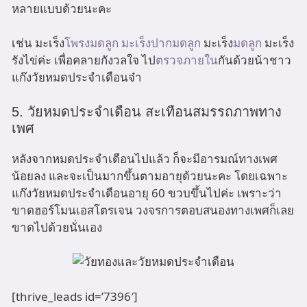
หลายแบบด้วยนะคะ
เช่น มะเร็ง
โพรงมดลูก
มะเร็งปากมดลูก
มะเร็ง
มดลูก
มะเร็ง
รังไข่ค่ะ เพื่อคลายกังวลใจ ไป
ตรวจภายใน
กันด้วยน้าชาว
แก๊งวัยหมดประจำเดือนจ๋า
5. วัยหมดประจำเดือน สะเทือนสมรรถภาพทาง
เพศ
หลังจากหมดประจำเดือนไปแล้ว ก็จะมีอารมณ์ทางเพศ
น้อยลง และจะเป็นมากขึ้นตามอายุด้วยนะคะ โดยเฉพาะ
แก๊งวัยหมดประจำเดือนอายุ 60 ขวบขึ้นไปค่ะ เพราะว่า
ขาดฮอร์โมนเอสโตรเจน วงจรการตอบสนองทางเพศก็เลย
ขาดไปด้วยนั่นเอง
[thrive_leads id=’7396′]