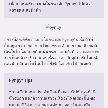
เดือน ก็หลงรักกางเกงในอนามัย Pynpy’ ไปแล้ว
หลายคนเลยน้าค้า
อย่างที่สองก็คือ
กางเกงในอนามัย Pynpy’
มีเนื้อผ้าที่
ยืดหยุ่น ระบายอากาศได้ดี เพราะทำมาจากผ้าฝ้ายผสม
เส้นใยไผ่ ใส่สบายตัวแน่นอนจ้า แถมยังทำ
ความสะอาด
ง่าย ก็แค่ ล้าง-ซัก-ตากเท่านั้นเองค่า วัตถุดิบก็รักโลก ซัก
แล้วนำกลับมาใช้ใหม่ได้ ก็ยิ่งรักโลกเข้าไปอีกเลยน้า
Pynpy' Tips
ชาวแก๊งวัยหมดประจำเดือนที่จะออกไปทำนู่นทำนี่
ข้างนอก แต่กลัวว่าปัสสาวะเล็ดจะไหลเยอะขึ้น ขอ
แนะนำวิธีง่าย ๆ เลยค่ะ แค่พกกางเกงในอนามัย 