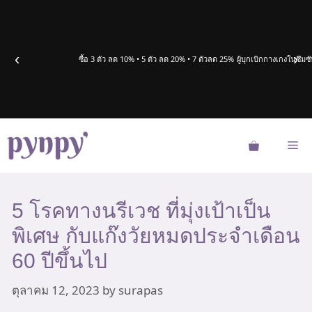
Skip
to
content
‹
›
ซื้อ 3 ตัว ลด 10% • 5 ตัว ลด 20% • 7 ตัวลด 25%
ผู้บุกเบิกกางเกงในซึ
Me
5 โรคทางนรีเวช ที่มุ่งเป้าเป็น
พิเศษ กับแก๊งวัยหมดประจำเดือน
60 ปีขึ้นไป
ตุลาคม 12, 2023
by
surapas