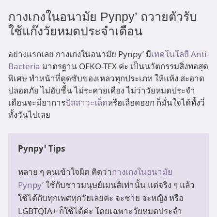
กางเกงในอนามัย Pynpy’ ถวายตัวรับ
ใช้แก๊งวัยหมดประจำเดือน
อย่างแรกเลย กางเกงในอนามัย Pynpy’ มี
เทคโนโลยี Anti-
Bacteria
มาตรฐาน OEKO-TEX ค่ะ เป็นนวัตกรรมสิ่งทอสุด
พิเศษ ทำหน้าที่ดูดซับของเหลวทุกประเภท ให้แห้ง สะอาด
ปลอดภัย ไม่อับชื้น ไม่ระคายเคือง ไม่ว่าวัยหมดประจำ
เดือนจะมีอาการ
ปัสสาวะเล็ด
หรือเลือดออก ก็มั่นใจได้ทั้งวี่
ทั้งวันไปเลย
Pynpy' Tips
หลาย ๆ คนเข้าใจผิด คิดว่า
กางเกงในอนามัย 
Pynpy’
 ใช้กับชาวมนุษย์เมนส์เท่านั้น แต่จริง ๆ แล้ว 
ใช้ได้กับทุกเพศทุกวัยเลยค่ะ จะชาย จะหญิง หรือ 
LGBTQIA+ ก็ใช้ได้ค่ะ โดยเฉพาะวัยหมดประจำ