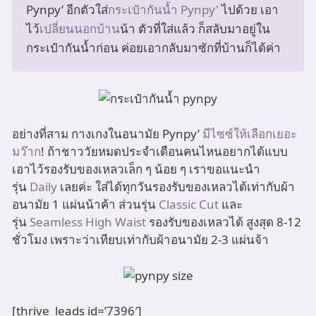
Pynpy’ อีกตัวใส่
กระเป๋ากันน้ำ Pynpy' 
ไปด้วย เอา
ไว้
เปลี่ยนนอกบ้าน
น้า ตัวที่ใส่แล้ว ก็สลับมาอยู่ใน
กระเป๋ากันน้ำก่อน ค่อยเอากลับมาซักที่บ้านก็ได้ค่า
อย่างที่สาม กางเกงในอนามัย Pynpy’
มีไซซ์ให้เลือกเยอะ
มว๊าก
! ถ้าชาววัยหมดประจำเดือนคนไหนอยากได้แบบ
เอาไว้รองรับของเหลวเล็ก ๆ น้อย ๆ เราขอแนะนำ
รุ่น
Daily
เลยค่ะ ใส่ได้ทุกวันรองรับของเหลวได้เท่ากับผ้า
อนามัย 1 แผ่นน้าค้า ส่วนรุ่น
Classic Cut
และ
รุ่น
Seamless High Waist
รองรับของเหลวได้ สูงสุด 8-12
ชั่วโมง เพราะว่าเทียบเท่ากับผ้าอนามัย 2-3 แผ่นจ้า
[thrive_leads id=’7396′]