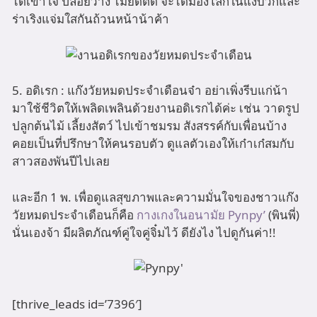
ได้เข้าใจ ปล่อยวาง ไม่ยึดติด จะได้มองโลกในแง่บวกและ
ร่าเริงแจ่มใสกันถ้วนหน้าน้าค้า
5. อดิเรก : แก๊งวัยหมดประจำเดือนจ๋า อย่าเพิ่งรีบแก่น้า
มาใช้ชีวิตให้เพลิดเพลินด้วยงานอดิเรกได้ค่ะ เช่น วาดรูป
ปลูกต้นไม้ เลี้ยงสัตว์ ไปเข้าชมรม สังสรรค์กับเพื่อนบ้าง
คอยเป็นที่ปรึกษาให้คนรอบตัว ดูแลตัวเองให้เก๋าเก๋สมกับ
สาวสองพันปีไปเลย
และอีก 1 พ. เพื่อดูแลสุขภาพและความมั่นใจของชาวแก๊ง
วัยหมดประจำเดือนก็คือ
กางเกงในอนามัย Pynpy’
(พินพี่)
นั่นเองจ้า มีผลิตภัณฑ์คู่ใจคู่จิ๋มไว้ ดียังไง ไปดูกันค่า!!
[thrive_leads id=’7396′]