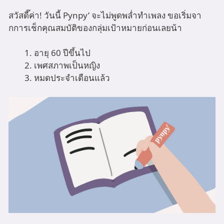
สวัสดี๊ค่า! วันนี้ Pynpy’ จะไม่พูดพล่ำทำเพลง ขอเริ่มจา
กการเช็กคุณสมบัติของกลุ่มเป้าหมายก่อนเลยน้า
อายุ 60 ปีขึ้นไป
เพศสภาพเป็นหญิง
หมดประจำเดือนแล้ว