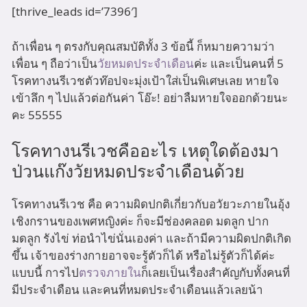
[thrive_leads id=’7396′]
ถ้าเพื่อน ๆ ตรงกับคุณสมบัติทั้ง 3 ข้อนี้ ก็หมายความว่า
เพื่อน ๆ ถือว่าเป็น
วัยหมดประจำเดือน
ค่ะ และเป็นคนที่ 5
โรคทางนรีเวชตัวท๊อปจะมุ่งเป้าใส่เป็นพิเศษเลย หายใจ
เข้าลึก ๆ ไปแล้วต่อกันค่า โอ๊ะ! อย่าลืมหายใจออกด้วยนะ
คะ 55555
โรคทางนรีเวชคืออะไร เหตุใดต้องมา
ป่วนแก๊งวัยหมดประจำเดือนด้วย
โรคทางนรีเวช คือ ความผิดปกติเกี่ยวกับอวัยวะภายในอุ้ง
เชิงกรานของเพศหญิงค่ะ ก็จะมีช่องคลอด มดลูก ปาก
มดลูก รังไข่ ท่อนำไข่นั่นเองค่า และถ้ามีความผิดปกติเกิด
ขึ้น เจ้าของร่างกายอาจจะรู้ตัวก็ได้ หรือไม่รู้ตัวก็ได้ค่ะ
แบบนี้ การไป
ตรวจภายใน
ก็เลยเป็นเรื่องสำคัญกับทั้งคนที่
มีประจำเดือน และคนที่หมดประจำเดือนแล้วเลยน้า