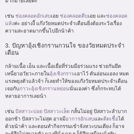
มากมายเลยค่ะ
เช่น
ช่องคลอดอักเสบ
เอย
ช่องคลอดตีบ
เอย และ
ช่องคลอด
แห้ง
ค่ะ อย่างงี้ แก๊งวัยหมดประจำเดือนยิ่งต้องระวังเรื่อง
ความสะอาดมากขึ้นไปอีกน้าค้า
3. ปัญหาอุ้งเชิงกรานกวนใจ ของวัยหมดประจำ
เดือน
กล้ามเนื้อ เอ็น และเนื้อเยื่อที่ร่วมมือร่วมแรง ช่วยกันยึด
เหนี่ยวอวัยวะภายใน
อุ้งเชิงกราน
เอาไว้ ดันอ่อนแอลง หมด
แรงพยุงตัวแล้วจ้า ก็เลยทำให้ของแก๊งวัยหมดประจำเดือน
เจอกับ
ภาวะอุ้งเชิงกรานหย่อน
นั่นเองค่า ซึ่งก็กระทบได้
หลายอาการเลยน้า
เช่น
ปัสสาวะบ่อย
ปัสสาวะเล็ด
กลั้นไม่อยู่ ปัสสาวะลำบาก
ออกช้า ปัสสาวะไม่สุด อาจมี
อาการอักเสบ
และ
ติดเชื้อ
ได้
ด้วยน้าค้า และตอนทำกิจกรรมเข้าจังหวะบนเตียง ก็อาจ
จะรู้สึกไม่สบายตัว บางทีนั่งเฉย ๆ ก็รู้สึกเหมือนนั่งทับ