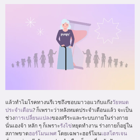
แล้วทำไมโรคทางนรีเวชถึงชอบมาวอแวกับแก๊ง
วัยหมด
ประจำเดือน
? ก็เพราะว่าหลังหมดประจำเดือนแล้ว จะเป็น
ช่วง
การเปลี่ยนแปลง
ของสรีระและระบบภายในร่างกาย
นั่นเองจ้า หลัก ๆ ก็เพราะ
รังไข่
หยุดทำงาน ร่างกายก็อยู่ใน
สภาพขาด
ฮอร์โมนเพศ
โดยเฉพาะฮอร์โมน
เอสโตรเจน